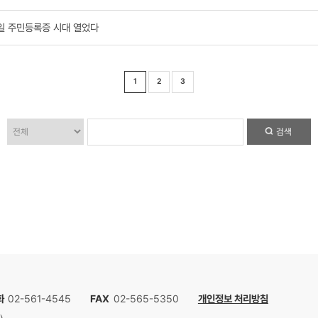
관 변경 안내
 블록체인&AI 해커톤> 개최! (참가자 모집: 5/1(목) ~ 5/28(수))
한 모바일 주민등록증 시대 열었다
1
2
3