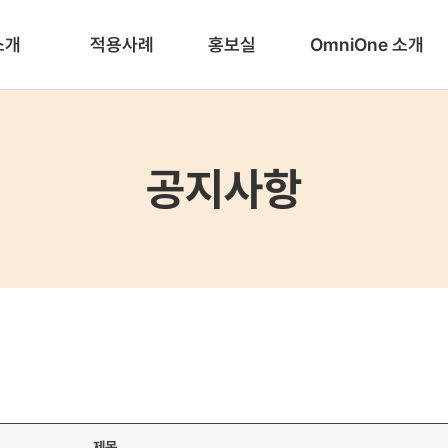
랫폼 소개
적용사례
홍보실
Omni
ne Digital ID
적용사례
공지사항
Omni
격 발급·검증 플랫폼)
공지사항
보도자료
BI
e Enterprise
체인 기반 DID 플랫폼)
niOne CX
3 통합인증 플랫폼)
One Access
드 통합계정 관리 플랫폼)
iOne Badge
 디지털 배지 플랫폼)