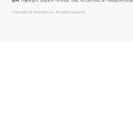
대표이사
이순형·이정아
사업자등록번호
138-81-16484
본사
서울특별시 영등포구 여의대로 108, 파크원타워2 47-48층
Copyright © RaonSecure. All rights reserved.