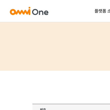
플
OmniO
(신원 자
OmniOn
(구축형 블록
Om
(Web
Omni
(AI 클라우
Omn
(국제 표준